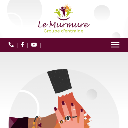
|
|
|